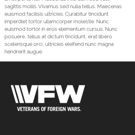
sagittis mollis. Vivamus sed nulla tellus. Maecenas
euismod facilisis ultricies. Curabitur tincidunt
imperdiet tortor ullamcorper molestie. Nunc
euismod tortor in eros elementum cursus. Nunc
posuere, tellus at dictum tincidunt, erat libero
scelerisque orci, ultricies eleifend nunc magna
hendrerit augue.